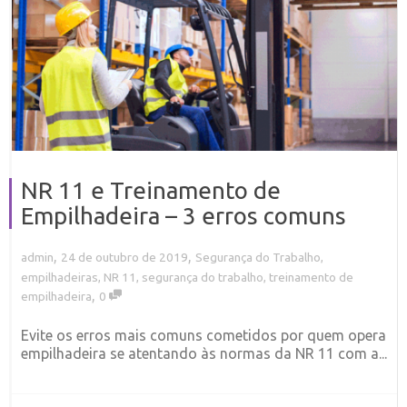
NR 11 e Treinamento de
Empilhadeira – 3 erros comuns
,
,
24 de outubro de 2019
Segurança do Trabalho
,
admin
empilhadeiras
,
NR 11
,
segurança do trabalho
,
treinamento de
,
empilhadeira
0
Evite os erros mais comuns cometidos por quem opera
empilhadeira se atentando às normas da NR 11 com a...