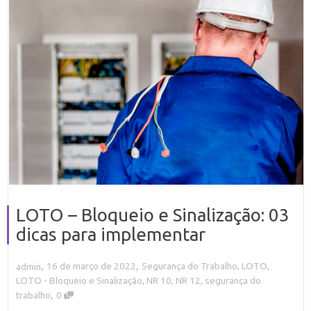
LOTO – Bloqueio e Sinalização: 03
dicas para implementar
,
,
16 de março de 2022
Segurança do Trabalho
,
LOTO
,
admin
LOTO - Bloqueio e Sinalização
,
NR 10
,
NR 12
,
segurança do
,
trabalho
0