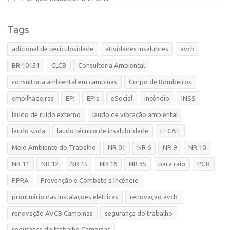
Tags
adicional de periculosidade
atividades insalubres
avcb
BR 10151
CLCB
Consultoria Ambiental
consultoria ambiental em campinas
Corpo de Bombeiros
empilhadeiras
EPI
EPIs
eSocial
incêndio
INSS
laudo de ruído externo
laudo de vibração ambiental
laudo spda
laudo técnico de insalubridade
LTCAT
Meio Ambiente do Trabalho
NR 01
NR 6
NR 9
NR 10
NR 11
NR 12
NR 15
NR 16
NR 35
para raio
PGR
PPRA
Prevenção e Combate a Incêndio
prontuário das instalações elétricas
renovação avcb
renovação AVCB Campinas
segurança do trabalho
segurança do trabalho Campinas