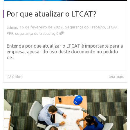
Por que atualizar o LTCAT?
,
,
16 de fevereiro de 2022
Segurança do Trabalho
,
LTCAT
,
admin
,
PPP
,
segurança do trabalho
0
Entenda por que atualizar o LTCAT é importante para a
empresa, apesar do uso deste documento no pedido
de...
leia mais
0
likes