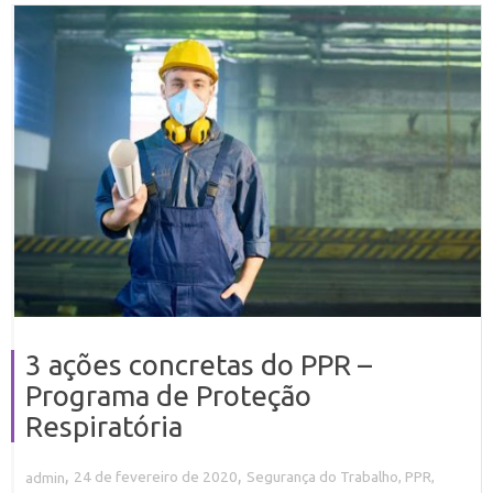
3 ações concretas do PPR –
Programa de Proteção
Respiratória
,
,
24 de fevereiro de 2020
Segurança do Trabalho
,
PPR
,
admin