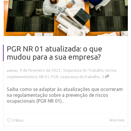
PGR NR 01 atualizada: o que
mudou para a sua empresa?
,
,
9 de fevereiro de 2022
Segurança do Trabalho
,
norma
admin
,
regulamentadora
,
NR 01
,
PGR
,
segurança do trabalho
0
Saiba como se adaptar às atualizações que ocorreram
na regulamentação sobre a prevenção de riscos
ocupacionais (PGR NR 01)...
leia mais
0
likes