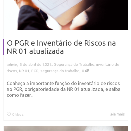
O PGR e Inventário de Riscos na
NR 01 atualizada
,
,
5 de abril de 2022
Segurança do Trabalho
,
inventário de
admin
,
riscos
,
NR 01
,
PGR
,
segurança do trabalho
0
Conheça a importante função do inventário de riscos
no PGR, obrigatoriedade da NR 01 atualizada, e saiba
como fazer...
leia mais
0
likes