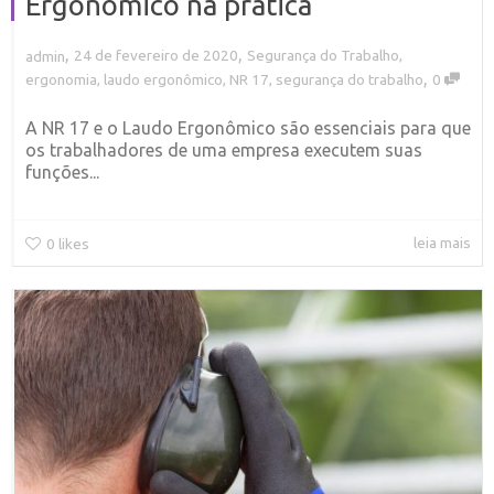
Ergonômico na prática
,
,
24 de fevereiro de 2020
Segurança do Trabalho
,
admin
,
ergonomia
,
laudo ergonômico
,
NR 17
,
segurança do trabalho
0
A NR 17 e o Laudo Ergonômico são essenciais para que
os trabalhadores de uma empresa executem suas
funções...
leia mais
0
likes