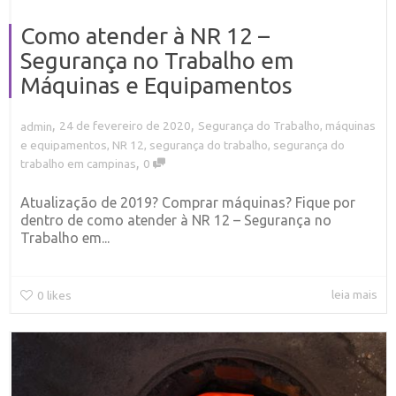
Como atender à NR 12 –
Segurança no Trabalho em
Máquinas e Equipamentos
,
,
24 de fevereiro de 2020
Segurança do Trabalho
,
máquinas
admin
e equipamentos
,
NR 12
,
segurança do trabalho
,
segurança do
,
trabalho em campinas
0
Atualização de 2019? Comprar máquinas? Fique por
dentro de como atender à NR 12 – Segurança no
Trabalho em...
leia mais
0
likes