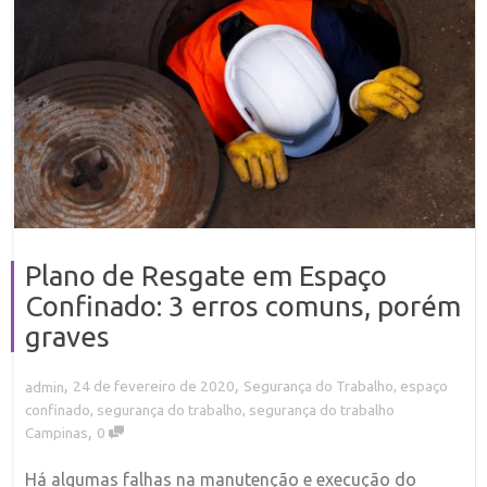
Plano de Resgate em Espaço
Confinado: 3 erros comuns, porém
graves
,
,
24 de fevereiro de 2020
Segurança do Trabalho
,
espaço
admin
confinado
,
segurança do trabalho
,
segurança do trabalho
,
Campinas
0
Há algumas falhas na manutenção e execução do