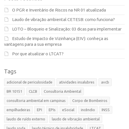
O PGR e Inventário de Riscos na NR 01 atualizada
Laudo de vibração ambiental CETESB: como funciona?
LOTO – Bloqueio e Sinalização: 03 dicas para implementar
Estudo de Impacto de Vizinhança (EIV): conheça as
vantagens para a sua empresa
Por que atualizar o LTCAT?
Tags
adicional de periculosidade
atividades insalubres
avcb
BR 10151
CLCB
Consultoria Ambiental
consultoria ambiental em campinas
Corpo de Bombeiros
empilhadeiras
EPI
EPIs
eSocial
incêndio
INSS
laudo de ruído externo
laudo de vibração ambiental
laudo spda
laudo técnico de insalubridade
LTCAT