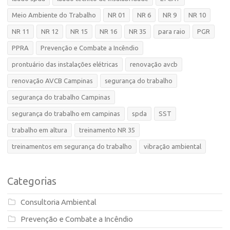
Meio Ambiente do Trabalho
NR 01
NR 6
NR 9
NR 10
NR 11
NR 12
NR 15
NR 16
NR 35
para raio
PGR
PPRA
Prevenção e Combate a Incêndio
prontuário das instalações elétricas
renovação avcb
renovação AVCB Campinas
segurança do trabalho
segurança do trabalho Campinas
segurança do trabalho em campinas
spda
SST
trabalho em altura
treinamento NR 35
treinamentos em segurança do trabalho
vibração ambiental
Categorias
Consultoria Ambiental
Prevenção e Combate a Incêndio