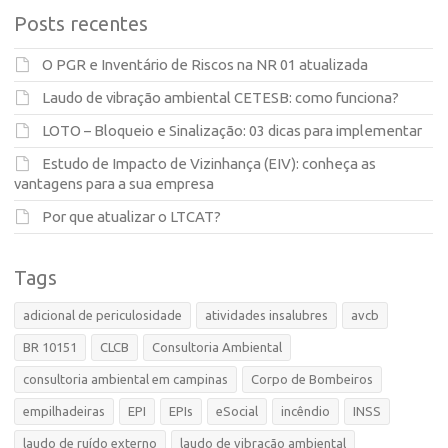
Posts recentes
O PGR e Inventário de Riscos na NR 01 atualizada
Laudo de vibração ambiental CETESB: como funciona?
LOTO – Bloqueio e Sinalização: 03 dicas para implementar
Estudo de Impacto de Vizinhança (EIV): conheça as
vantagens para a sua empresa
Por que atualizar o LTCAT?
Tags
adicional de periculosidade
atividades insalubres
avcb
BR 10151
CLCB
Consultoria Ambiental
consultoria ambiental em campinas
Corpo de Bombeiros
empilhadeiras
EPI
EPIs
eSocial
incêndio
INSS
laudo de ruído externo
laudo de vibração ambiental