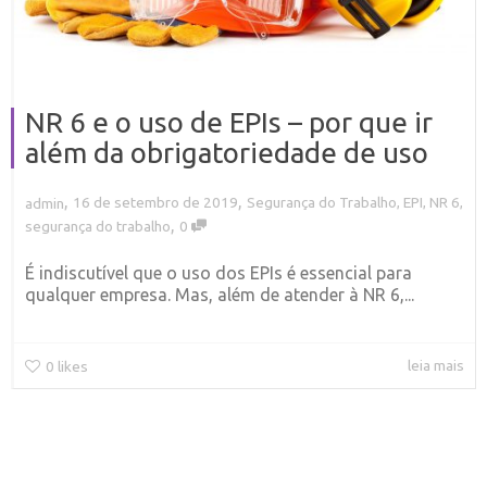
NR 6 e o uso de EPIs – por que ir
além da obrigatoriedade de uso
,
,
16 de setembro de 2019
Segurança do Trabalho
,
EPI
,
NR 6
,
admin
,
segurança do trabalho
0
É indiscutível que o uso dos EPIs é essencial para
qualquer empresa. Mas, além de atender à NR 6,...
leia mais
0
likes