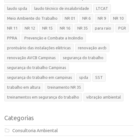
laudo spda
laudo técnico de insalubridade
LTCAT
Meio Ambiente do Trabalho
NR 01
NR 6
NR 9
NR 10
NR 11
NR 12
NR 15
NR 16
NR 35
para raio
PGR
PPRA
Prevenção e Combate a Incêndio
prontuário das instalações elétricas
renovação avcb
renovação AVCB Campinas
segurança do trabalho
segurança do trabalho Campinas
segurança do trabalho em campinas
spda
SST
trabalho em altura
treinamento NR 35
treinamentos em segurança do trabalho
vibração ambiental
Categorias
Consultoria Ambiental