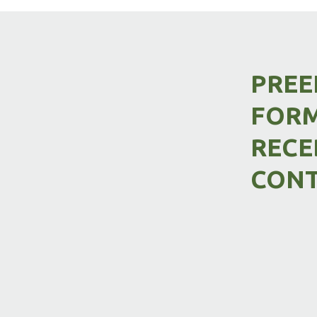
PREE
FORM
RECE
CON