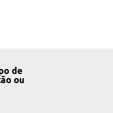
po de
ção ou