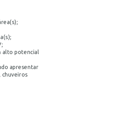
rea(s);
a(s);
V;
 alto potencial
ando apresentar
, chuveiros