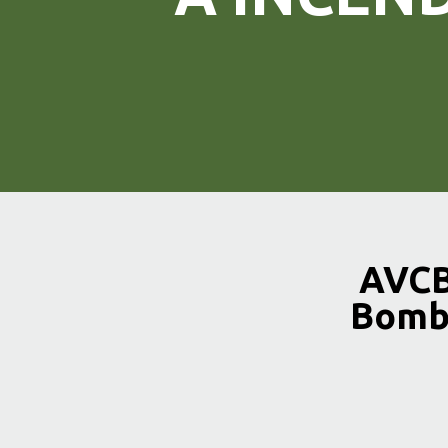
AVCB
Bombe